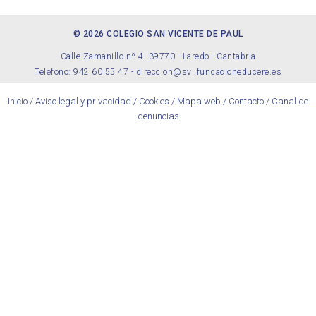
© 2026 COLEGIO SAN VICENTE DE PAUL
Calle Zamanillo nº 4. 39770 - Laredo - Cantabria
Teléfono: 942 60 55 47 -
direccion@svl.fundacioneducere.es
Inicio
/
Aviso legal y privacidad
/
Cookies
/
Mapa web
/
Contacto
/
Canal de
denuncias