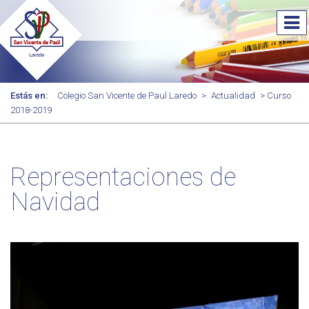
Estás en:
Colegio San Vicente de Paul Laredo
>
Actualidad
> Curso
2018-2019
Representaciones de
Navidad