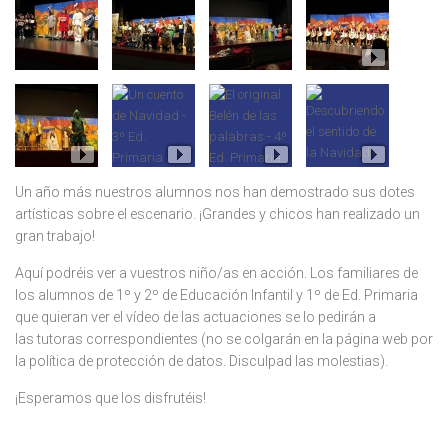
Un año más nuestros alumnos nos han demostrado sus dotes
artísticas sobre el escenario. ¡Grandes y chicos han realizado un
gran trabajo!
Aquí podréis ver a vuestros niño/as en acción. Los familiares de
los alumnos de 1º y 2º de Educación Infantil y 1º de Ed. Primaria
que quieran ver el vídeo de las actuaciones se lo pedirán a
las tutoras correspondientes (no se colgarán en la página web por
la política de protección de datos. Disculpad las molestias).
¡Esperamos que los disfrutéis!