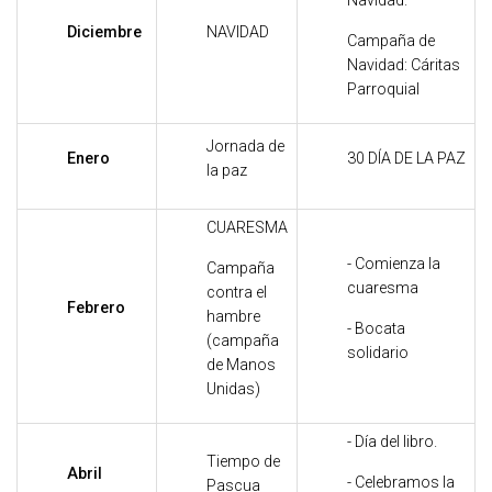
Navidad.
Diciembre
NAVIDAD
Campaña de
Navidad: Cáritas
Parroquial
Jornada de
Enero
30 DÍA DE LA PAZ
la paz
CUARESMA
- Comienza la
Campaña
cuaresma
contra el
Febrero
hambre
- Bocata
(campaña
solidario
de Manos
Unidas)
- Día del libro.
Tiempo de
Abril
- Celebramos la
Pascua