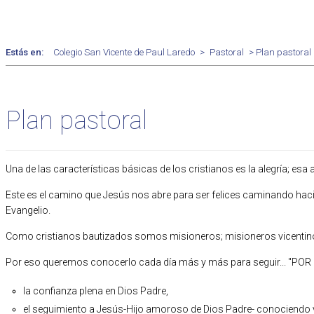
Estás en:
Colegio San Vicente de Paul Laredo
>
Pastoral
> Plan pastoral
Plan pastoral
Una de las características básicas de los cristianos es la alegría; e
Este es el camino que Jesús nos abre para ser felices caminando hacia
Evangelio.
Como cristianos bautizados somos misioneros; misioneros vicentinos 
Por eso queremos conocerlo cada día más y más para seguir... "POR 
la confianza plena en Dios Padre,
el seguimiento a Jesús-Hijo amoroso de Dios Padre- conociendo 