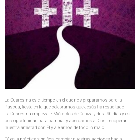
La Cuaresma es el tiempo en el que nos preparamos para la
Pascua, fiesta en la que celebramos que Jesús ha resucitado.
La Cuaresma empieza el Miércoles de Ceniza y dura 40 días y es
una oportunidad para cambiar y acercarnos a Dios, recuperar
nuestra amistad con Él y alejarnos de todo lo malo.
“Y en la práctica significa, cambiar nuestras acciones hacia